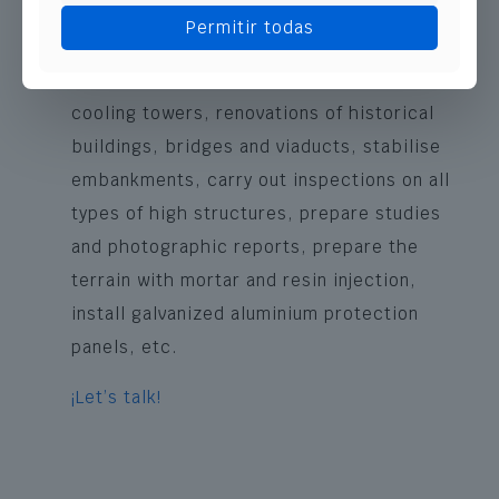
Permitir todas
demolition work in buildings.
We perform concrete repairs in chimneys,
cooling towers, renovations of historical
buildings, bridges and viaducts, stabilise
embankments, carry out inspections on all
types of high structures, prepare studies
and photographic reports, prepare the
terrain with mortar and resin injection,
install galvanized aluminium protection
panels, etc.
¡Let’s talk!