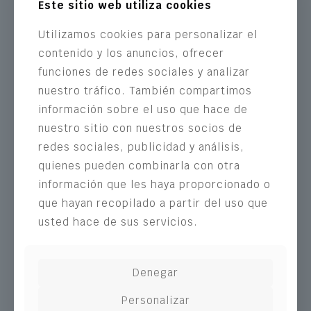
Este sitio web utiliza cookies
Utilizamos cookies para personalizar el
At Trabajos
contenido y los anuncios, ofrecer
funciones de redes sociales y analizar
Especiales ZUT
nuestro tráfico. También compartimos
información sobre el uso que hace de
nuestro sitio con nuestros socios de
We have offices in Bilbao and San
redes sociales, publicidad y análisis,
Sebastián with 18,000 square meters of
quienes pueden combinarla con otra
industrial bay space and a highly
información que les haya proporcionado o
specialised team of technicians and
que hayan recopilado a partir del uso que
qualified workers. The participation of ZUT
usted hace de sus servicios.
enables us to offer seamless services
regardless of deadlines, emergency
Denegar
situations, etc.
Personalizar
We cover any type of renovation or